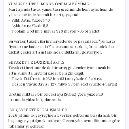
YUMURTA ÜRETİMİNDE ÖNEMLİ BÜYÜME
Mart ayında tavuk yumurtası üretiminde hem aylık hem de
yıllık temelinde önemli bir artış yaşandı.
– Yıllık Artış: Yüzde 17,6
– Aylık Artış: Yüzde 5,5
– Toplam Üretim: 1 milyar 920 milyon 705 bin adet.
Bu veriler, tüketicilerin marketlerde ve pazarlarda “yumurta
fiyatları ne kadar oldu?” sorusunu sorarken, üretimdeki bu
dikkat çekici artışın farkında olduklarını gösteriyor.
BEYAZ ETTE DÜZENLİ ARTIS
Tavuk eti üretiminde de bir artış gözlemleniyor, ancak bu
artış yumurta üretimi kadar belirgin değil.
– Tavuk Eti Üretimi: 232 bin 63 ton (yüzde 0,2 artış).
– Kesilen Tavuk Sayısı: 127 milyon 7 bin adet (yüzde 4,1 artış).
Üretim miktarı, bir önceki aya (Şubat) göre yüzde 1,9
oranında yükselmiş durumda.
İLK ÇEYREKTEKİ GELİŞMELER
2026 yılının ilk çeyreğine ait veriler, sektörün bu yıla hızlı bir
başlangıç yaptığını kanıtlıyor. Geçen yılın aynı dönemine göre
rakamlar şu şekilde: