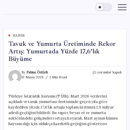
Skip
to
content
HABER
Tavuk ve Yumurta Üretiminde Rekor
Artış: Yumurtada Yüzde 17,6’lık
Büyüme
Tavuk
By
Fatma Öztürk
yorumlar kapalı
ve
13 Mayıs 2026
1 Min Read
Yumurta
Üretiminde
Rekor
Türkiye İstatistik Kurumu (TÜİK), Mart 2026 verilerini
Artış:
açıkladı ve tavuk yumurtası üretiminde geçen yıla göre
Yumurtada
Yüzde
kaydedilen yüzde 17,6’lık artışla toplam üretimin 1,9 milyar
17,6’lık
adedi geçtiğini bildirdi. Bu rapor, beyaz et ve yumurta
Büyüme
sektöründeki gelişmeleri ortaya koyarak, Mart ayının kümes
için
hayvancılığı için oldukça hareketli geçtiğini gösteriyor.