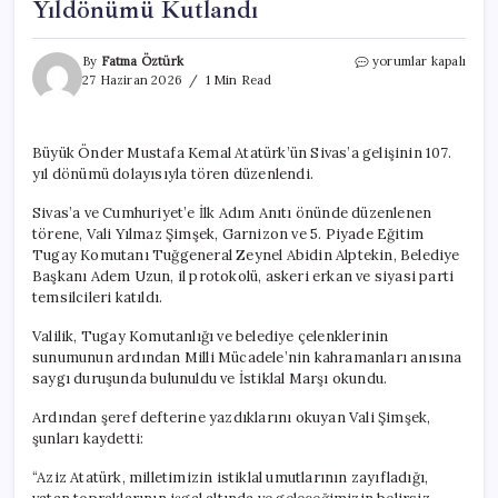
Yıldönümü Kutlandı
Atatürk’ün
By
Fatma Öztürk
yorumlar kapalı
Sivas’a
27 Haziran 2026
1 Min Read
Gelişi
107.
Yıldönümü
Büyük Önder Mustafa Kemal Atatürk’ün Sivas’a gelişinin 107.
Kutlandı
yıl dönümü dolayısıyla tören düzenlendi.
için
Sivas’a ve Cumhuriyet’e İlk Adım Anıtı önünde düzenlenen
törene, Vali Yılmaz Şimşek, Garnizon ve 5. Piyade Eğitim
Tugay Komutanı Tuğgeneral Zeynel Abidin Alptekin, Belediye
Başkanı Adem Uzun, il protokolü, askeri erkan ve siyasi parti
temsilcileri katıldı.
Valilik, Tugay Komutanlığı ve belediye çelenklerinin
sunumunun ardından Milli Mücadele’nin kahramanları anısına
saygı duruşunda bulunuldu ve İstiklal Marşı okundu.
Ardından şeref defterine yazdıklarını okuyan Vali Şimşek,
şunları kaydetti:
“Aziz Atatürk, milletimizin istiklal umutlarının zayıfladığı,