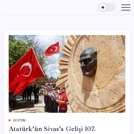
Skip
to
content
EĞITIM
Atatürk’ün Sivas’a Gelişi 107.