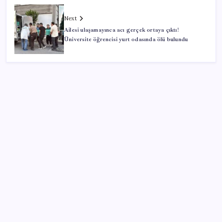
Next
Ailesi ulaşamayınca acı gerçek ortaya çıktı!
Üniversite öğrencisi yurt odasında ölü bulundu
SON YAZILAR
Google Pixel 11 Pro Fold için Geri Sayım Başladı
Motorinde ikinci indirim de ÖTV’ye takıldı: Fiyatlar
ne kadar düşecek?