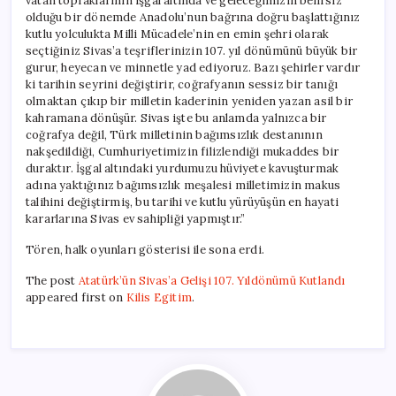
vatan topraklarının işgal altında ve geleceğimizin belirsiz
olduğu bir dönemde Anadolu’nun bağrına doğru başlattığınız
kutlu yolculukta Milli Mücadele’nin en emin şehri olarak
seçtiğiniz Sivas’a teşriflerinizin 107. yıl dönümünü büyük bir
gurur, heyecan ve minnetle yad ediyoruz. Bazı şehirler vardır
ki tarihin seyrini değiştirir, coğrafyanın sessiz bir tanığı
olmaktan çıkıp bir milletin kaderinin yeniden yazan asil bir
kahramana dönüşür. Sivas işte bu anlamda yalnızca bir
coğrafya değil, Türk milletinin bağımsızlık destanının
nakşedildiği, Cumhuriyetimizin filizlendiği mukaddes bir
duraktır. İşgal altındaki yurdumuzu hüviyete kavuşturmak
adına yaktığınız bağımsızlık meşalesi milletimizin makus
talihini değiştirmiş, bu tarihi ve kutlu yürüyüşün en hayati
kararlarına Sivas ev sahipliği yapmıştır.”
Tören, halk oyunları gösterisi ile sona erdi.
The post
Atatürk’ün Sivas’a Gelişi 107. Yıldönümü Kutlandı
appeared first on
Kilis Egitim
.