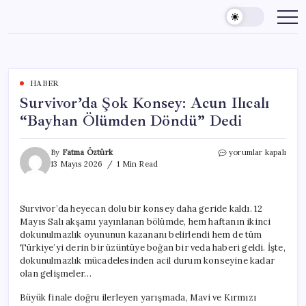
Skip
to
content
HABER
Survivor’da Şok Konsey: Acun Ilıcalı
“Bayhan Ölümden Döndü” Dedi
Survivor’da
By
Fatma Öztürk
yorumlar kapalı
Şok
13 Mayıs 2026
1 Min Read
Konsey:
Acun
Ilıcalı
Survivor’da heyecan dolu bir konsey daha geride kaldı. 12
“Bayhan
Mayıs Salı akşamı yayınlanan bölümde, hem haftanın ikinci
Ölümden
Döndü”
dokunulmazlık oyununun kazananı belirlendi hem de tüm
Dedi
Türkiye’yi derin bir üzüntüye boğan bir veda haberi geldi. İşte,
için
dokunulmazlık mücadelesinden acil durum konseyine kadar
olan gelişmeler…
Büyük finale doğru ilerleyen yarışmada, Mavi ve Kırmızı