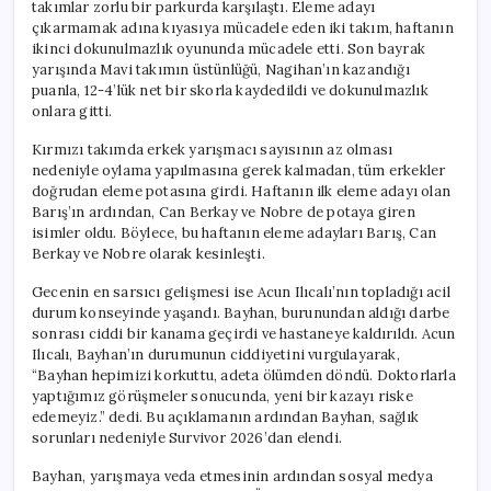
takımlar zorlu bir parkurda karşılaştı. Eleme adayı
çıkarmamak adına kıyasıya mücadele eden iki takım, haftanın
ikinci dokunulmazlık oyununda mücadele etti. Son bayrak
yarışında Mavi takımın üstünlüğü, Nagihan’ın kazandığı
puanla, 12-4’lük net bir skorla kaydedildi ve dokunulmazlık
onlara gitti.
Kırmızı takımda erkek yarışmacı sayısının az olması
nedeniyle oylama yapılmasına gerek kalmadan, tüm erkekler
doğrudan eleme potasına girdi. Haftanın ilk eleme adayı olan
Barış’ın ardından, Can Berkay ve Nobre de potaya giren
isimler oldu. Böylece, bu haftanın eleme adayları Barış, Can
Berkay ve Nobre olarak kesinleşti.
Gecenin en sarsıcı gelişmesi ise Acun Ilıcalı’nın topladığı acil
durum konseyinde yaşandı. Bayhan, burunundan aldığı darbe
sonrası ciddi bir kanama geçirdi ve hastaneye kaldırıldı. Acun
Ilıcalı, Bayhan’ın durumunun ciddiyetini vurgulayarak,
“Bayhan hepimizi korkuttu, adeta ölümden döndü. Doktorlarla
yaptığımız görüşmeler sonucunda, yeni bir kazayı riske
edemeyiz.” dedi. Bu açıklamanın ardından Bayhan, sağlık
sorunları nedeniyle Survivor 2026’dan elendi.
Bayhan, yarışmaya veda etmesinin ardından sosyal medya