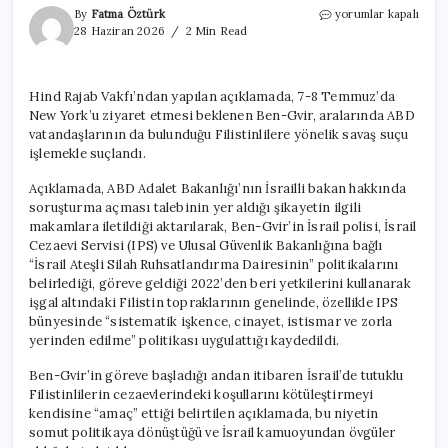
İsrailli
By
Fatma Öztürk
yorumlar kapalı
Bakan
28 Haziran 2026
2 Min Read
Ben-
Gvir’in
savaş
Hind Rajab Vakfı’ndan yapılan açıklamada, 7-8 Temmuz’da
suçları
New York’u ziyaret etmesi beklenen Ben-Gvir, aralarında ABD
ABD
Adalet
vatandaşlarının da bulunduğu Filistinlilere yönelik savaş suçu
Bakanlığı’na
işlemekle suçlandı.
şikayet
edildi
Açıklamada, ABD Adalet Bakanlığı’nın İsrailli bakan hakkında
için
soruşturma açması talebinin yer aldığı şikayetin ilgili
makamlara iletildiği aktarılarak, Ben-Gvir’in İsrail polisi, İsrail
Cezaevi Servisi (IPS) ve Ulusal Güvenlik Bakanlığına bağlı
“İsrail Ateşli Silah Ruhsatlandırma Dairesinin” politikalarını
belirlediği, göreve geldiği 2022’den beri yetkilerini kullanarak
işgal altındaki Filistin topraklarının genelinde, özellikle IPS
bünyesinde “sistematik işkence, cinayet, istismar ve zorla
yerinden edilme” politikası uygulattığı kaydedildi.
Ben-Gvir’in göreve başladığı andan itibaren İsrail’de tutuklu
Filistinlilerin cezaevlerindeki koşullarını kötüleştirmeyi
kendisine “amaç” ettiği belirtilen açıklamada, bu niyetin
somut politikaya dönüştüğü ve İsrail kamuoyundan övgüler