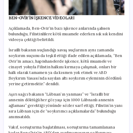
BEN-GVİR’İN İŞKENCE VİDEOLARI
Açıklamada, Ben-Gvir’in bazı işkence anlarında şahsen
bulunduğu, Filistinlilere kötü muamele ederken sık sık kendini
videoya çektiği belirtildi.
İsrailli bakanın suçlandığı savaş suçlarının aynı zamanda
soykırım suçunu da teşkil ettiği ifade edilen açıklamada, “Ben
Gvir’in amacı, hapishanelerde işkence, kötü muamele ve
cinayet yoluyla Filistin halkını kırmaya çalışmak, onları bir
halk olarak tamamen ya da kısmen yok etmek ve ABD
Soykırım Yasası’nda sayılan altı soykırım eyleminin dördünü
yerine getirmektir.” denildi.
Aşırı sağcı bakanın “Lübnan’ın yanması” ve “İsrailli bir
annenin döktüğü her gözyaşı için 1000 Lübnanlı annenin
ağlaması” gerektiği yönünde sözler sarf ettiği, Filistin’in yanı
sıra Lübnan için de “soykırımcı açıklamalarda” bulunduğu
anımsatıldı.
Vakıf, soruşturma başlatılması, soruşturma tamamlanana
kadar Ben-Gvir’in ABD’den ayrılmamasının sağlanması,