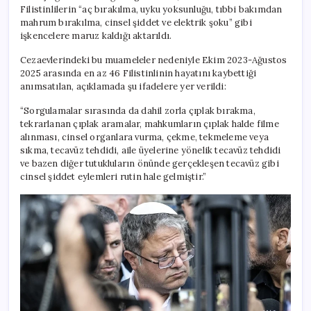
Filistinlilerin “aç bırakılma, uyku yoksunluğu, tıbbi bakımdan
mahrum bırakılma, cinsel şiddet ve elektrik şoku” gibi
işkencelere maruz kaldığı aktarıldı.
Cezaevlerindeki bu muameleler nedeniyle Ekim 2023-Ağustos
2025 arasında en az 46 Filistinlinin hayatını kaybettiği
anımsatılan, açıklamada şu ifadelere yer verildi:
“Sorgulamalar sırasında da dahil zorla çıplak bırakma,
tekrarlanan çıplak aramalar, mahkumların çıplak halde filme
alınması, cinsel organlara vurma, çekme, tekmeleme veya
sıkma, tecavüz tehdidi, aile üyelerine yönelik tecavüz tehdidi
ve bazen diğer tutukluların önünde gerçekleşen tecavüz gibi
cinsel şiddet eylemleri rutin hale gelmiştir.”