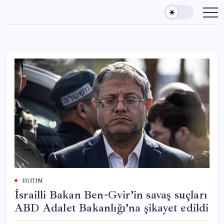
Skip
to
content
EĞITIM
İsrailli Bakan Ben-Gvir’in savaş suçları
ABD Adalet Bakanlığı’na şikayet edildi