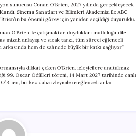
Üçüncü
zyon sunucusu Conan O’Brien, 2027 yılında gerçekleşecek
Kez
klandı. Sinema Sanatları ve Bilimleri Akademisi ile ABC
Sunacak!
’Brien’ın bu önemli görev için yeniden seçildiği duyuruldu.
için
nan O’Brien ile çalışmaktan duydukları mutluluğu dile
as mizah anlayışı ve sıcak tarzı, tüm süreci eğlenceli
ne arkasında hem de sahnede büyük bir katkı sağlıyor”
formansıyla dikkat çeken O’Brien, izleyicilere unutulmaz
ği 99. Oscar Ödülleri töreni, 14 Mart 2027 tarihinde canl
O’Brien, bir kez daha izleyicilere eğlenceli anlar