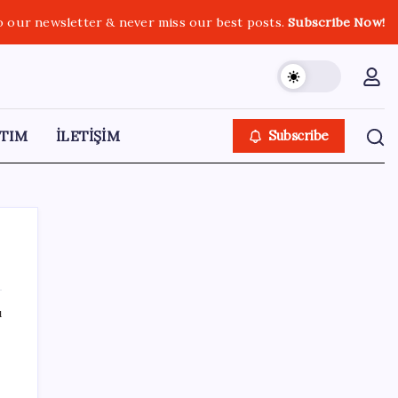
o our newsletter & never miss our best posts.
Subscribe Now!
TIM
İLETİŞİM
Subscribe
ı
SON YAZILAR
Google Pixel 11 Pro Fold için Geri Sayım
Başladı