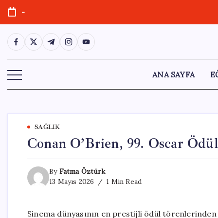
Skip
-
to
content
https://www.facebook.com/
https://twitter.com/
https://t.me/
https://www.instagram.com/
https://youtube.com/
ANA SAYFA
E
SAĞLIK
Conan O’Brien, 99. Oscar Ödül
By
Fatma Öztürk
13 Mayıs 2026
1 Min Read
Sinema dünyasının en prestijli ödül törenlerinden