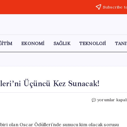
Subscribe t
ĞİTİM
EKONOMİ
SAĞLIK
TEKNOLOJİ
TANI
leri’ni Üçüncü Kez Sunacak!
Conan
yorumlar kapal
O’Brien,
99.
Oscar
Ödülleri’ni
 biri olan Oscar Ödülleri’nde sunucu kim olacak sorusu