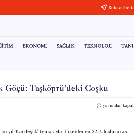
Subscribe t
ĞİTİM
EKONOMİ
SAĞLIK
TEKNOLOJİ
TANI
k Göçü: Taşköprü’deki Coşku
Türkistan’dan
yorumlar kapal
Anadolu’ya
Yörük
Göçü:
Taşköprü’deki
u yıl ‘Kardeşlik’ temasıyla düzenlenen 22. Uluslararası