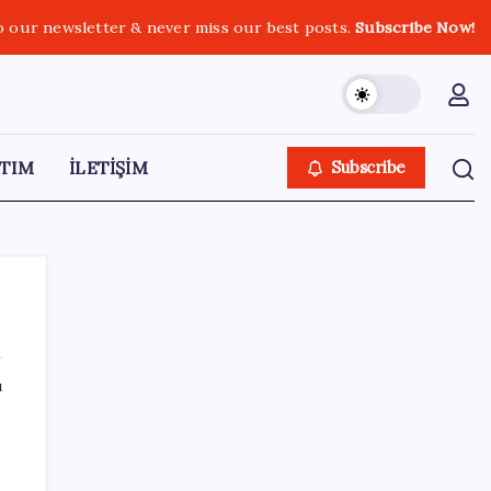
o our newsletter & never miss our best posts.
Subscribe Now!
TIM
İLETİŞİM
Subscribe
ı
SON YAZILAR
Google Pixel 11 Pro Fold için Geri Sayım
Başladı