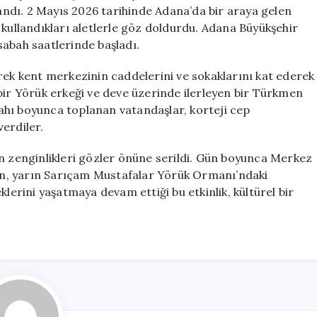
Coşku
ndı. 2 Mayıs 2026 tarihinde Adana’da bir araya gelen
için
 kullandıkları aletlerle göz doldurdu. Adana Büyükşehir
sabah saatlerinde başladı.
rek kent merkezinin caddelerini ve sokaklarını kat ederek
bir Yörük erkeği ve deve üzerinde ilerleyen bir Türkmen
rgahı boyunca toplanan vatandaşlar, korteji cep
erdiler.
ün zenginlikleri gözler önüne serildi. Gün boyunca Merkez
ölen, yarın Sarıçam Mustafalar Yörük Ormanı’ndaki
klerini yaşatmaya devam ettiği bu etkinlik, kültürel bir