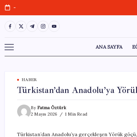
Skip
-
to
content
https://www.facebook.com/
https://twitter.com/
https://t.me/
https://www.instagram.com/
https://youtube.com/
ANA SAYFA
E
HABER
Türkistan’dan Anadolu’ya Yörü
By
Fatma Öztürk
2 Mayıs 2026
1 Min Read
Türkistan’dan Anadolu’ya gerçekleşen Yörük göçü, b