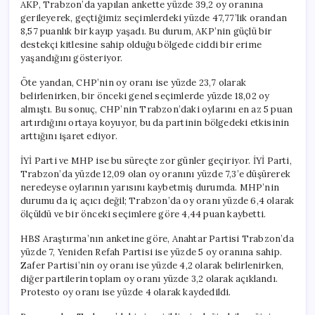
AKP, Trabzon’da yapılan ankette yüzde 39,2 oy oranına
gerileyerek, geçtiğimiz seçimlerdeki yüzde 47,77’lik orandan
8,57 puanlık bir kayıp yaşadı. Bu durum, AKP’nin güçlü bir
destekçi kitlesine sahip olduğu bölgede ciddi bir erime
yaşandığını gösteriyor.
Öte yandan, CHP’nin oy oranı ise yüzde 23,7 olarak
belirlenirken, bir önceki genel seçimlerde yüzde 18,02 oy
almıştı. Bu sonuç, CHP’nin Trabzon’daki oylarını en az 5 puan
artırdığını ortaya koyuyor, bu da partinin bölgedeki etkisinin
arttığını işaret ediyor.
İYİ Parti ve MHP ise bu süreçte zor günler geçiriyor. İYİ Parti,
Trabzon’da yüzde 12,09 olan oy oranını yüzde 7,3’e düşürerek
neredeyse oylarının yarısını kaybetmiş durumda. MHP’nin
durumu da iç açıcı değil; Trabzon’da oy oranı yüzde 6,4 olarak
ölçüldü ve bir önceki seçimlere göre 4,44 puan kaybetti.
HBS Araştırma’nın anketine göre, Anahtar Partisi Trabzon’da
yüzde 7, Yeniden Refah Partisi ise yüzde 5 oy oranına sahip.
Zafer Partisi’nin oy oranı ise yüzde 4,2 olarak belirlenirken,
diğer partilerin toplam oy oranı yüzde 3,2 olarak açıklandı.
Protesto oy oranı ise yüzde 4 olarak kaydedildi.