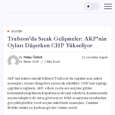
Skip
to
content
EĞITIM
Trabzon’da Sıcak Gelişmeler: AKP’nin
Oyları Düşerken CHP Yükseliyor
Trabzon’da
By
Fatma Öztürk
yorumlar kapalı
Sıcak
24 Nisan 2026
1 Min Read
Gelişmeler:
AKP’nin
Oyları
AKP’nin kalesi olarak bilinen Trabzon’da yapılan son anket
Düşerken
sonuçları, siyasi dengeleri sarsacak nitelikte. CHP’nin yaptığı
CHP
Yükseliyor
çağrılara rağmen, AKP, erken ya da ara seçime gitme
için
konusunda kapılarını kapatmaya devam ederken, kamuoyunda
seçim talepleri de artış gösteriyor. HBS Araştırma tarafından
gerçekleştirilen yerel seçim anketinin sonuçları, Cumhur
İttifakı’ndaki oy kaybını gözler önüne serdi.