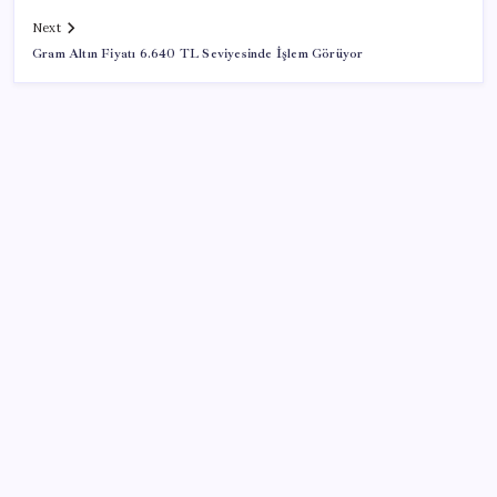
Next
Gram Altın Fiyatı 6.640 TL Seviyesinde İşlem Görüyor
SON YAZILAR
Microsoft’un Azure Linux Dağıtımı Windows’a Geldi
Google Pixel 11 Pro Fold için Geri Sayım Başladı
Motorinde ikinci indirim de ÖTV’ye takıldı: Fiyatlar
ne kadar düşecek?
Redmi 17 5G Özellikleri Ortaya Çıktı: 7500 mAh