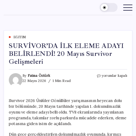
Skip
to
content
EĞITIM
SURVİVOR’DA İLK ELEME ADAYI
BELİRLENDİ! 20 Mayıs Survivor
Gelişmeleri
SURVİVOR’DA
By
Fatma Öztürk
yorumlar kapalı
İLK
22 Mayıs 2026
1 Min Read
ELEME
ADAYI
BELİRLENDİ!
Survivor 2026 Ünlüler Gönüllüler yarışmasının heyecan dolu
20
bir bölümünde, 20 Mayıs tarihinde yapılan 1. dokunulmazlık
Mayıs
Survivor
oyunu ve eleme adayı belli oldu. TV8 ekranlarında yayınlanan
Gelişmeleri
programda, takımlar zorlu parkurda mücadele ederken, eleme
için
potasına giden isim de açıklandı.
Dün gece gerçekleştirilen dokunulmazlık oyununda, kırmızı