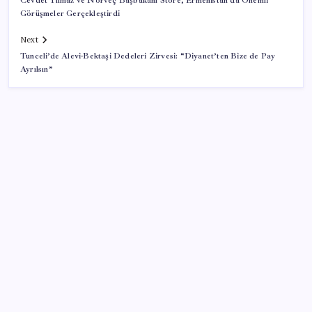
Cevdet Yılmaz ve Norveç Başbakanı Store, Ermenistan’da Önemli
Görüşmeler Gerçekleştirdi
Next
Tunceli’de Alevi-Bektaşi Dedeleri Zirvesi: “Diyanet’ten Bize de Pay
Ayrılsın”
SON YAZILAR
ABD’de tüketici kredileri beklentileri aştı
Bakan Kurum: Bu işler ahbap çavuş ilişkisiyle
yürümez