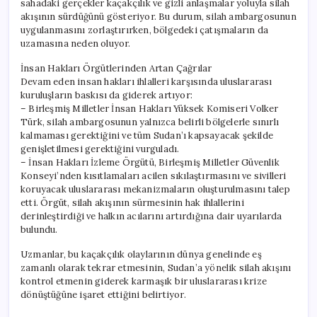
sahadaki gerçekler kaçakçılık ve gizli anlaşmalar yoluyla silah
akışının sürdüğünü gösteriyor. Bu durum, silah ambargosunun
uygulanmasını zorlaştırırken, bölgedeki çatışmaların da
uzamasına neden oluyor.
İnsan Hakları Örgütlerinden Artan Çağrılar
Devam eden insan hakları ihlalleri karşısında uluslararası
kuruluşların baskısı da giderek artıyor:
– Birleşmiş Milletler İnsan Hakları Yüksek Komiseri Volker
Türk, silah ambargosunun yalnızca belirli bölgelerle sınırlı
kalmaması gerektiğini ve tüm Sudan’ı kapsayacak şekilde
genişletilmesi gerektiğini vurguladı.
– İnsan Hakları İzleme Örgütü, Birleşmiş Milletler Güvenlik
Konseyi’nden kısıtlamaları acilen sıkılaştırmasını ve sivilleri
koruyacak uluslararası mekanizmaların oluşturulmasını talep
etti. Örgüt, silah akışının sürmesinin hak ihlallerini
derinleştirdiği ve halkın acılarını artırdığına dair uyarılarda
bulundu.
Uzmanlar, bu kaçakçılık olaylarının dünya genelinde eş
zamanlı olarak tekrar etmesinin, Sudan’a yönelik silah akışını
kontrol etmenin giderek karmaşık bir uluslararası krize
dönüştüğüne işaret ettiğini belirtiyor.