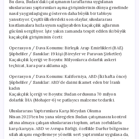
Bu dava, Sudan’daki çatışmanın taraflarına uygulanan
uluslararası yaptırımları aşma girişimlerinin dünya genelinde
nasıl yaygınlaştığını gösteren daha büyük bir tabloyu
yansıtıyor. Çeşitli ülkelerdeki son olaylar, uluslararası
kısıtlamalara hızla uyum sağlayabilen kaçakçılık ağlarının
gücünü sergiliyor. İşte yakın zamanda tespit edilen iki büyük
kaçakçılık girişiminin özeti:
Operasyon / Dava Konumu: Birleşik Arap Emirlikleri (BAE)
Şüpheliler / Sanıklar: 19 kişi (Bireyler ve Paravan Şirketler)
Kaçakçılık İçeriği ve Boyutu: Milyonlarca dolarlık askeri
teçhizat, kara para aklama ağı.
Operasyon / Dava Konumu: Kaliforniya, ABD (İki hafta önce)
Şüpheliler / Sanıklar: ABD’de daimi ikamet eden bir İranlı
kadın
Kaçakçılık İçeriği ve Boyutu: Sudan ordusuna 70 milyon
dolarlık İHA (Mohajer-6) ve patlayıcı malzeme tedariki.
Uluslararası Yaptırımlara Karşı Meydan Okuma
Nisan 2023’ten bu yana süregelen Sudan çatışmasını kontrol
altına almaya çalışan uluslararası toplum, artan zorluklarla
karşı karşıya. ABD ve Avrupa Birliği, özellikle Darfur bölgesine
silah akışını engellemeye yönelik sert yaptırımlar uygulasa da,