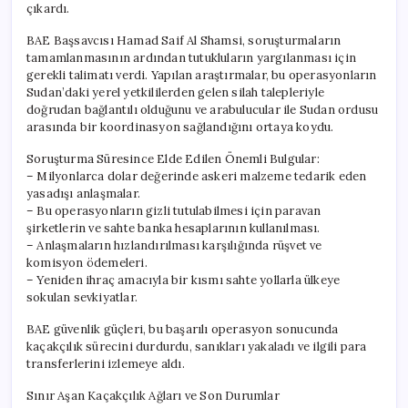
çıkardı.
BAE Başsavcısı Hamad Saif Al Shamsi, soruşturmaların
tamamlanmasının ardından tutukluların yargılanması için
gerekli talimatı verdi. Yapılan araştırmalar, bu operasyonların
Sudan’daki yerel yetkililerden gelen silah talepleriyle
doğrudan bağlantılı olduğunu ve arabulucular ile Sudan ordusu
arasında bir koordinasyon sağlandığını ortaya koydu.
Soruşturma Süresince Elde Edilen Önemli Bulgular:
– Milyonlarca dolar değerinde askeri malzeme tedarik eden
yasadışı anlaşmalar.
– Bu operasyonların gizli tutulabilmesi için paravan
şirketlerin ve sahte banka hesaplarının kullanılması.
– Anlaşmaların hızlandırılması karşılığında rüşvet ve
komisyon ödemeleri.
– Yeniden ihraç amacıyla bir kısmı sahte yollarla ülkeye
sokulan sevkiyatlar.
BAE güvenlik güçleri, bu başarılı operasyon sonucunda
kaçakçılık sürecini durdurdu, sanıkları yakaladı ve ilgili para
transferlerini izlemeye aldı.
Sınır Aşan Kaçakçılık Ağları ve Son Durumlar