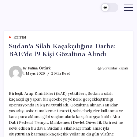
Skip
to
content
EĞITIM
Sudan’a Silah Kaçakçılığına Darbe:
BAE’de 19 Kişi Gözaltına Alındı
Sudan’a
By
Fatma Öztürk
yorumlar kapalı
Silah
4 Mayıs 2026
2 Min Read
Kaçakçılığına
Darbe:
BAE’de
Birleşik Arap Emirlikleri (BAE) yetkilileri, Sudan’a silah
19
kaçakçılığı yapan bir şebekeye yönelik gerçekleştirdiği
Kişi
Gözaltına
operasyonda 19 kişiyi tutukladı. Gözaltına alınan sanıklar,
Alındı
yasadışı askeri malzeme ticareti, sahte belgeler kullanma ve
için
kara para aklama gibi suçlamalarla karşı karşıya kaldı. Abu
Dabi Federal Temyiz Mahkemesi Devlet Güvenlik Dairesi’ne
sevk edilen bu dava, Sudan’a silah kaçırmak amacıyla
oluşturulan karmaşık kaçakçılık yollarını da gün yüzüne