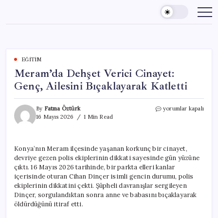
Skip
to
content
EĞITIM
Meram’da Dehşet Verici Cinayet:
Genç, Ailesini Bıçaklayarak Katletti
Meram’da
By
Fatma Öztürk
yorumlar kapalı
Dehşet
16 Mayıs 2026
1 Min Read
Verici
Cinayet:
Genç,
Konya’nın Meram ilçesinde yaşanan korkunç bir cinayet,
Ailesini
devriye gezen polis ekiplerinin dikkati sayesinde gün yüzüne
Bıçaklayarak
Katletti
çıktı. 16 Mayıs 2026 tarihinde, bir parkta elleri kanlar
için
içerisinde oturan Cihan Dinçer isimli gencin durumu, polis
ekiplerinin dikkatini çekti. Şüpheli davranışlar sergileyen
Dinçer, sorgulandıktan sonra anne ve babasını bıçaklayarak
öldürdüğünü itiraf etti.