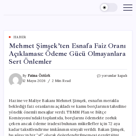
Skip
to
content
HABER
Mehmet Şimşek’ten Esnafa Faiz Oranı
Açıklaması: Ödeme Gücü Olmayanlara
Sert Önlemler
Mehmet
By
Fatma Öztürk
yorumlar kapalı
Şimşek’ten
12 Mayıs 2026
2 Min Read
Esnafa
Faiz
Oranı
Hazine ve Maliye Bakanı Mehmet Şimşek, esnafın merakla
Açıklaması:
beklediği faiz oranlarını açıkladı ve kamu borçlarının tahsiline
Ödeme
Gücü
yönelik önemli mesajlar verdi. TBMM Plan ve Bütçe
Olmayanlara
Komisyonu’ndaki toplantıda, borçlarını ödemekte zorluk
Sert
çeken ancak ödeme iradesi bulunan mükellefler için 72 aya
Önlemler
kadar taksitlendirme imkânının sinyali verildi. Bakan Şimşek,
için
bu sürecin bir “af” olarak değerlendirilmemesi gerektiğini