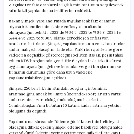
vurguladı ve faiz oranlarıyla ilgili kesin bir tutum sergileyerek
sıfır faizli yapılandırma tekliflerini reddetti.
Bakan Şimşek, yapılandırmada uygulanacak faiz oranının
piyasa beklentilerinin aksine enflasyonun altında
olmayacağını belirtti. 2022’de %64.3, 2023’te %64.8, 2024’te
%44.4 ve 2025’te %30.9 olarak gerçekleşen enflasyon
oranlarını hatırlatan Şimşek, yapılandırmanın en az bu oranlar
kadar maliyetli olacağını ifade etti. Farklı borç türlerine göre
vadelerin değişiklik göstereceğini belirten Bakan, peşin tahsil
edilen KDV borçlarında genellikle 6 aydan fazla taksit süresi
uygulanmayacağını, gelir ve kurumlar vergisi borçlarının ise
firmanın durumuna göre daha uzun vadelerle
yapılandırılabileceğini açıkladı.
Şimşek, 250 bin TL’nin altındaki borçlar için teminat
aranmadığını, ancak bu limitin üzerindeki borçlar için yarısı
kadar teminat zorunluluğu bulunduğunu hatırlattı.
Cumhurbaşkanı’nın bu tutarı 10 katına kadar artırma yetkisi
olduğuna da değindi.
Yapılandırma sürecinde “ödeme gücü” kriterinin belirleyici
olacağına dikkat çeken Şimşek, ödeme kabiliyeti olduğu halde
vergi yükümlülüklerini yerine getirmeyen mükelleflere karşı