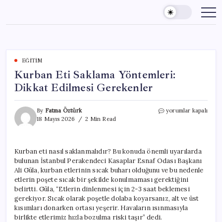
Skip
to
content
EĞITIM
Kurban Eti Saklama Yöntemleri:
Dikkat Edilmesi Gerekenler
Kurban
By
Fatma Öztürk
yorumlar kapalı
Eti
18 Mayıs 2026
2 Min Read
Saklama
Yöntemleri:
Dikkat
Kurban eti nasıl saklanmalıdır? Bu konuda önemli uyarılarda
Edilmesi
bulunan İstanbul Perakendeci Kasaplar Esnaf Odası Başkanı
Gerekenler
için
Ali Güla, kurban etlerinin sıcak buharı olduğunu ve bu nedenle
etlerin poşete sıcak bir şekilde konulmaması gerektiğini
belirtti. Güla, “Etlerin dinlenmesi için 2-3 saat beklemesi
gerekiyor. Sıcak olarak poşetle dolaba koyarsanız, alt ve üst
kısımları donarken ortası yeşerir. Havaların ısınmasıyla
birlikte etlerimiz hızla bozulma riski taşır” dedi.