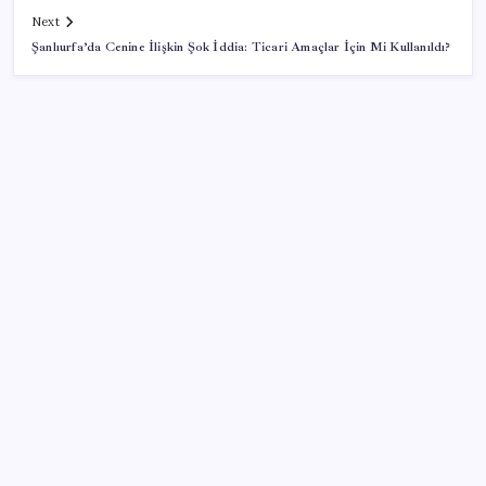
Next
Şanlıurfa’da Cenine İlişkin Şok İddia: Ticari Amaçlar İçin Mi Kullanıldı?
SON YAZILAR
Dağlıoğlu İzmir’de Elektrikli Araç ve Süt Tesislerini
Ziyaret Etti
Trafik kazasında hayatını kaybeden komutan, askerî
törenle uğurlandı
Kalp krizi geçiren vatandaşı kurtarmak için ekipler
seferber oldu