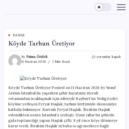
Skip
to
content
HABER
Köyde Tarhun Üretiyor
Köyde
By
Fatma Öztürk
yorumlar kapalı
Tarhun
11 Haziran 2026
2 Min Read
Üretiyor
için
Köyde Tarhun Üretiyor Posted on 11 Haziran 2026 by Yusuf
Arslan İstanbul’da yaşarken şehir hayatının stresli
ortamından uzaklaşmak için ailesiyle Bayburt’un Yedigözeler
köyüne yerleşen Feryal Haşlak, tarhun üretimiyle ekonomiye
katkıda bulunuyor. Bartınlı Feryal Haşlak, İbrahim Haşlak
evlendikten sonra İstanbul’a yerleşti. Uzun yıllar bu şehirde
gıda toptancılığı yapan Haşlak çifti, 8 yıl önce köye dönmeye
karar verdi. İbrahim Haşlak’ın baba ocağı merkeze bağlı