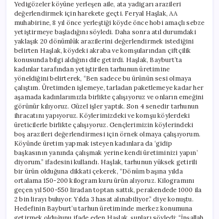
Yedigözeler köyüne yerleşen aile, ata yadigarı arazileri
değerlendirmek için harekete geçti. Feryal Haşlak, AA
muhabirine, 8 yıl önce yerleştiği köyde önce hobi amaçlı sebze
yetiştirmeye başladığını söyledi. Daha sonra atıl durumdaki
yaklaşık 20 dönümlük arazilerini değerlendirmek istediğini
belirten Haşlak, köydeki akraba ve komşularından çiftçilik
konusunda bilgi aldığını dile getirdi. Haşlak, Bayburt’ta
kadınlar tarafından yetiştirilen tarhunun üretimine
yöneldiğini belirterek, “Ben sadece bu ürünün sesi olmaya
çalıştım. Üretimden işlemeye, tarladan paketlemeye kadar her
aşamada kadınlarımızla birlikte çalışıyoruz ve onların emeğini
görünür kılıyoruz. Güzel işler yaptık. Son 4 senedir tarhunun
ihracatını yapıyoruz. Köylerimizdeki ve komşu köylerdeki
üreticilerle birlikte çalışıyoruz. Gençlerimizin köylerindeki
boş arazileri değerlendirmesi için örnek olmaya çalışıyorum.
Köyünde üretim yapmak isteyen kadınlara da ‘gidip
başkasının yanında çalışmak yerine kendi üretiminizi yapın’
diyorum.” ifadesini kullandı. Haşlak, tarhunun yüksek getirili
bir ürün olduğuna dikkati çekerek, “Dönüm başına yılda
ortalama 150-200 kilogram kuru ürün alıyoruz. Kilogramını
geçen yıl 500-550 liradan toptan sattık, perakendede 1000 ila
2 bin lirayı buluyor. Yılda 3 hasat alınabiliyor.” diye konuştu.
Hedefinin Bayburt’u tarhun üretiminde merkez konumuna
getirmek olduğunu ifade eden Haşlak, şunları söyledi: “İnşallah