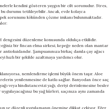
Saç
elerle kendini gösteren yaygın bir cilt sorunudur. Stres,
Derinizi
r bu durumu tetikleyebilir. Ancak, evde kolayca
Yenileyin
 kepek sorununu kökünden çözme imkanı bulunmaktadır.
için
mler:
 pH dengesini düzenleme konusunda oldukça etkilidir.
eğiniz bir fincan elma sirkesi, kepeğe neden olan mantar
bir antioksidandır. Şampuanınıza birkaç damla çay ağacı
eyi hızlı bir şekilde azaltmaya yardımcı olur.
klanıyorsa, nemlendirme işlemi büyük önem taşır. Aloe
 hücrelerin yenilenmesine de katkı sağlar. Banyodan önce saç
yağı veya hindistancevizi yağı, deriyi derinlemesine besler
r uygulayacağınız bu yağ kürleri, saçınıza aynı zamanda
ın ve düzenli uygulamanın önemine dikkat çekiyor. Eğer