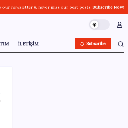
o our newsletter & never miss our best posts.
Subscribe Now!
TIM
İLETİŞİM
Subscribe
ı
SON YAZILAR
Google Pixel 11 Pro Fold için Geri Sayım
Başladı