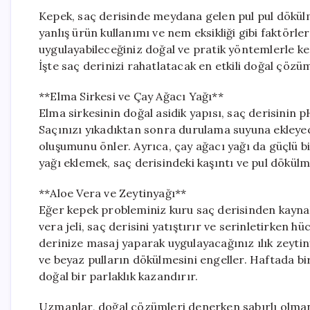
Kepek, saç derisinde meydana gelen pul pul dökülm
yanlış ürün kullanımı ve nem eksikliği gibi faktörle
uygulayabileceğiniz doğal ve pratik yöntemlerle
İşte saç derinizi rahatlatacak en etkili doğal çözü
**Elma Sirkesi ve Çay Ağacı Yağı**
Elma sirkesinin doğal asidik yapısı, saç derisinin
Saçınızı yıkadıktan sonra durulama suyuna ekleyec
oluşumunu önler. Ayrıca, çay ağacı yağı da güçlü 
yağı eklemek, saç derisindeki kaşıntı ve pul dökülm
**Aloe Vera ve Zeytinyağı**
Eğer kepek probleminiz kuru saç derisinden kayna
vera jeli, saç derisini yatıştırır ve serinletirken
derinize masaj yaparak uygulayacağınız ılık zeytin
ve beyaz pulların dökülmesini engeller. Haftada bi
doğal bir parlaklık kazandırır.
Uzmanlar, doğal çözümleri denerken sabırlı olman