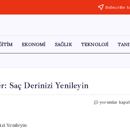
Subscribe t
ĞİTİM
EKONOMİ
SAĞLIK
TEKNOLOJİ
TANI
r: Saç Derinizi Yenileyin
Kepeğe
yorumlar kapal
Doğal
ve
Etkili
Çözümler: