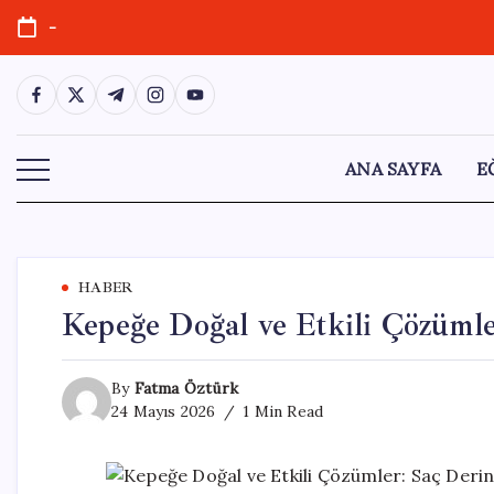
Skip
-
to
content
https://www.facebook.com/
https://twitter.com/
https://t.me/
https://www.instagram.com/
https://youtube.com/
ANA SAYFA
E
HABER
Kepeğe Doğal ve Etkili Çözümle
By
Fatma Öztürk
24 Mayıs 2026
1 Min Read