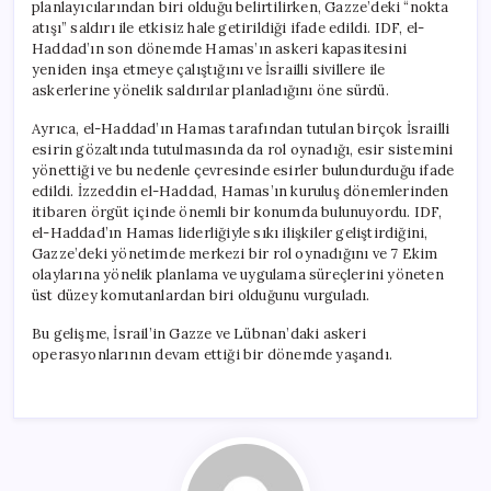
planlayıcılarından biri olduğu belirtilirken, Gazze’deki “nokta
atışı” saldırı ile etkisiz hale getirildiği ifade edildi. IDF, el-
Haddad’ın son dönemde Hamas’ın askeri kapasitesini
yeniden inşa etmeye çalıştığını ve İsrailli sivillere ile
askerlerine yönelik saldırılar planladığını öne sürdü.
Ayrıca, el-Haddad’ın Hamas tarafından tutulan birçok İsrailli
esirin gözaltında tutulmasında da rol oynadığı, esir sistemini
yönettiği ve bu nedenle çevresinde esirler bulundurduğu ifade
edildi. İzzeddin el-Haddad, Hamas’ın kuruluş dönemlerinden
itibaren örgüt içinde önemli bir konumda bulunuyordu. IDF,
el-Haddad’ın Hamas liderliğiyle sıkı ilişkiler geliştirdiğini,
Gazze’deki yönetimde merkezi bir rol oynadığını ve 7 Ekim
olaylarına yönelik planlama ve uygulama süreçlerini yöneten
üst düzey komutanlardan biri olduğunu vurguladı.
Bu gelişme, İsrail’in Gazze ve Lübnan’daki askeri
operasyonlarının devam ettiği bir dönemde yaşandı.