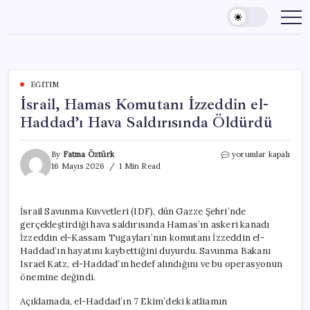
Skip
to
content
EĞITIM
İsrail, Hamas Komutanı İzzeddin el-
Haddad’ı Hava Saldırısında Öldürdü
İsrail,
By
Fatma Öztürk
yorumlar kapalı
Hamas
16 Mayıs 2026
1 Min Read
Komutanı
İzzeddin
el-
İsrail Savunma Kuvvetleri (IDF), dün Gazze Şehri’nde
Haddad’ı
gerçekleştirdiği hava saldırısında Hamas’ın askeri kanadı
Hava
Saldırısında
İzzeddin el-Kassam Tugayları’nın komutanı İzzeddin el-
Öldürdü
Haddad’ın hayatını kaybettiğini duyurdu. Savunma Bakanı
için
Israel Katz, el-Haddad’ın hedef alındığını ve bu operasyonun
önemine değindi.
Açıklamada, el-Haddad’ın 7 Ekim’deki katliamın