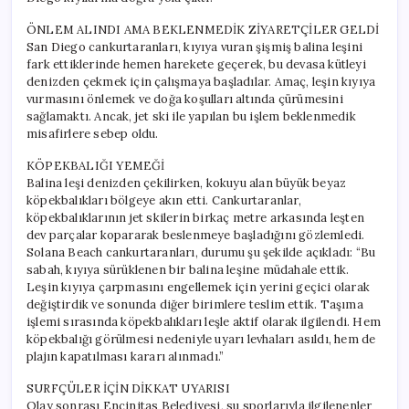
ÖNLEM ALINDI AMA BEKLENMEDİK ZİYARETÇİLER GELDİ
San Diego cankurtaranları, kıyıya vuran şişmiş balina leşini
fark ettiklerinde hemen harekete geçerek, bu devasa kütleyi
denizden çekmek için çalışmaya başladılar. Amaç, leşin kıyıya
vurmasını önlemek ve doğa koşulları altında çürümesini
sağlamaktı. Ancak, jet ski ile yapılan bu işlem beklenmedik
misafirlere sebep oldu.
KÖPEKBALIĞI YEMEĞİ
Balina leşi denizden çekilirken, kokuyu alan büyük beyaz
köpekbalıkları bölgeye akın etti. Cankurtaranlar,
köpekbalıklarının jet skilerin birkaç metre arkasında leşten
dev parçalar kopararak beslenmeye başladığını gözlemledi.
Solana Beach cankurtaranları, durumu şu şekilde açıkladı: “Bu
sabah, kıyıya sürüklenen bir balina leşine müdahale ettik.
Leşin kıyıya çarpmasını engellemek için yerini geçici olarak
değiştirdik ve sonunda diğer birimlere teslim ettik. Taşıma
işlemi sırasında köpekbalıkları leşle aktif olarak ilgilendi. Hem
köpekbalığı görülmesi nedeniyle uyarı levhaları asıldı, hem de
plajın kapatılması kararı alınmadı.”
SURFÇÜLER İÇİN DİKKAT UYARISI
Olay sonrası Encinitas Belediyesi, su sporlarıyla ilgilenenler