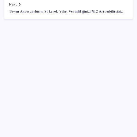
Next
Tavan Aksesuarlarını Sökerek Yakıt Verimliliğinizi %12 Artırabilirsiniz
SON YAZILAR
ABD’de tüketici kredileri beklentileri aştı
Bakan Kurum: Bu işler ahbap çavuş ilişkisiyle
yürümez
ING’den dolar/TL tahmini
Düz Dünya gibi teorilere inanma eğiliminin
arkasındaki gizem çözüldü