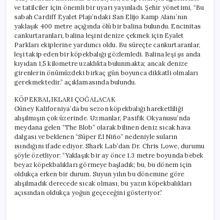
ve tatilciler için önemli bir uyarı yayınladı. Şehir yönetimi, “Bu
sabah Cardiff Eyalet Plajı’ndaki San Elijo Kamp Alanı’nın
yaklaşık 400 metre açığında ölü bir balina bulundu. Encinitas
cankurtaranları, balina leşini denize çekmek için Eyalet
Parkları ekiplerine yardımcı oldu. Bu süreçte cankurtaranlar,
leşi takip eden bir köpekbalığı gözlemledi. Balina leşi şu anda
kıyıdan 1,5 kilometre uzaklıkta bulunmakta; ancak denize
girenlerin önümüzdeki birkaç gün boyunca dikkatli olmaları
gerekmektedir.” açıklamasında bulundu.
KÖPEKBALIKLARI ÇOĞALACAK
Güney Kaliforniya’da bu sezon köpekbalığı hareketliliği
alışılmışın çok üzerinde. Uzmanlar, Pasifik Okyanusu’nda
meydana gelen “The Blob” olarak bilinen deniz sıcak hava
dalgası ve beklenen “Süper El Niño” nedeniyle suların
ısındığını ifade ediyor. Shark Lab’dan Dr. Chris Lowe, durumu
şöyle özetliyor: “Yaklaşık bir ay önce 1.3 metre boyunda bebek
beyaz köpekbalıkları görmeye başladık; bu, bu dönem için
oldukça erken bir durum. Suyun yılın bu dönemine göre
alışılmadık derecede sıcak olması, bu yazın köpekbalıkları
açısından oldukça yoğun geçeceğini gösteriyor.”