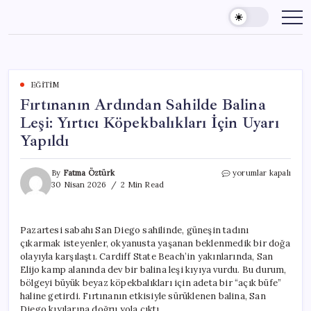
Skip
to
content
EĞITIM
Fırtınanın Ardından Sahilde Balina
Leşi: Yırtıcı Köpekbalıkları İçin Uyarı
Yapıldı
Fırtınanın
By
Fatma Öztürk
yorumlar kapalı
Ardından
30 Nisan 2026
2 Min Read
Sahilde
Balina
Leşi:
Pazartesi sabahı San Diego sahilinde, güneşin tadını
Yırtıcı
çıkarmak isteyenler, okyanusta yaşanan beklenmedik bir doğa
Köpekbalıkları
İçin
olayıyla karşılaştı. Cardiff State Beach’in yakınlarında, San
Uyarı
Elijo kamp alanında dev bir balina leşi kıyıya vurdu. Bu durum,
Yapıldı
bölgeyi büyük beyaz köpekbalıkları için adeta bir “açık büfe”
için
haline getirdi. Fırtınanın etkisiyle sürüklenen balina, San
Diego kıyılarına doğru yola çıktı.