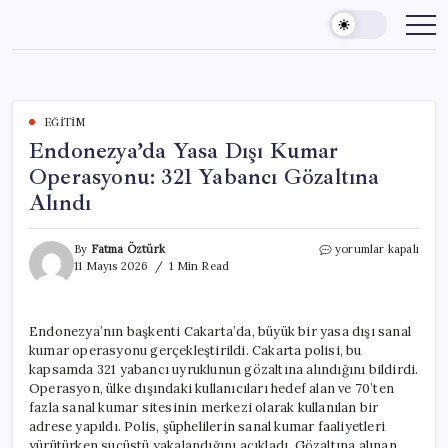
Skip
to
content
EĞITIM
Endonezya’da Yasa Dışı Kumar
Operasyonu: 321 Yabancı Gözaltına
Alındı
Endonezya’da
By
Fatma Öztürk
yorumlar kapalı
Yasa
11 Mayıs 2026
1 Min Read
Dışı
Kumar
Operasyonu:
Endonezya’nın başkenti Cakarta’da, büyük bir yasa dışı sanal
321
kumar operasyonu gerçekleştirildi. Cakarta polisi, bu
Yabancı
Gözaltına
kapsamda 321 yabancı uyruklunun gözaltına alındığını bildirdi.
Alındı
Operasyon, ülke dışındaki kullanıcıları hedef alan ve 70’ten
için
fazla sanal kumar sitesinin merkezi olarak kullanılan bir
adrese yapıldı. Polis, şüphelilerin sanal kumar faaliyetleri
yürütürken suçüstü yakalandığını açıkladı. Gözaltına alınan