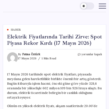
Skip
to
content
HABER
Elektrik Fiyatlarında Tarihi Zirve: Spot
Piyasa Rekor Kırdı (17 Mayıs 2026)
Elektrik
By
Fatma Öztürk
yorumlar kapalı
Fiyatlarında
17 Mayıs 2026
1 Min Read
Tarihi
Zirve:
Spot
17 Mayıs 2026 tarihinde spot elektrik fiyatları, piyasada
Piyasa
meydana gelen hareketlilikle birlikte önemli bir artış gösterdi.
Rekor
Kırdı
Bugün itibarıyla işlem hacmi, önceki güne göre yüzde 328,6
(17
oranında bir yükselişle 602 milyon 109 bin 926 liraya ulaştı. Bu
Mayıs
durum, elektrik ticaretinde belirgin bir canlılık olduğunu
2026)
ortaya koyuyor.
için
Günün en yüksek elektrik fiyatı, akşam saatlerinde 20.00’de