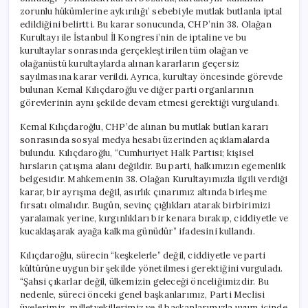
zorunlu hükümlerine aykırılığı’ sebebiyle mutlak butlanla iptal
edildiğini belirtti. Bu karar sonucunda, CHP’nin 38. Olağan
Kurultayı ile İstanbul İl Kongresi’nin de iptaline ve bu
kurultaylar sonrasında gerçekleştirilen tüm olağan ve
olağanüstü kurultaylarda alınan kararların geçersiz
sayılmasına karar verildi. Ayrıca, kurultay öncesinde görevde
bulunan Kemal Kılıçdaroğlu ve diğer parti organlarının
görevlerinin aynı şekilde devam etmesi gerektiği vurgulandı.
Kemal Kılıçdaroğlu, CHP’de alınan bu mutlak butlan kararı
sonrasında sosyal medya hesabı üzerinden açıklamalarda
bulundu. Kılıçdaroğlu, “Cumhuriyet Halk Partisi; kişisel
hırsların çatışma alanı değildir. Bu parti, halkımızın egemenlik
belgesidir. Mahkemenin 38. Olağan Kurultayımızla ilgili verdiği
karar, bir ayrışma değil, asırlık çınarımız altında birleşme
fırsatı olmalıdır. Bugün, sevinç çığlıkları atarak birbirimizi
yaralamak yerine, kırgınlıkları bir kenara bırakıp, ciddiyetle ve
kucaklaşarak ayağa kalkma günüdür” ifadesini kullandı.
Kılıçdaroğlu, sürecin “keşkelerle” değil, ciddiyetle ve parti
kültürüne uygun bir şekilde yönetilmesi gerektiğini vurguladı.
“Şahsi çıkarlar değil, ülkemizin geleceği önceliğimizdir. Bu
nedenle, süreci önceki genel başkanlarımız, Parti Meclisi
üyelerimiz, milletvekillerimiz ve il başkanlarımızla uyum içinde