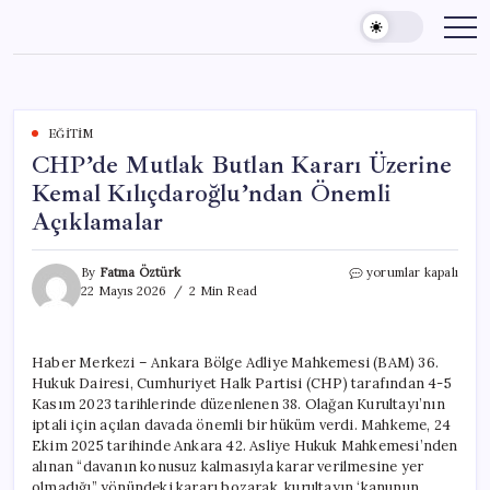
Skip
to
content
EĞITIM
CHP’de Mutlak Butlan Kararı Üzerine
Kemal Kılıçdaroğlu’ndan Önemli
Açıklamalar
CHP’de
By
Fatma Öztürk
yorumlar kapalı
Mutlak
22 Mayıs 2026
2 Min Read
Butlan
Kararı
Üzerine
Haber Merkezi – Ankara Bölge Adliye Mahkemesi (BAM) 36.
Kemal
Hukuk Dairesi, Cumhuriyet Halk Partisi (CHP) tarafından 4-5
Kılıçdaroğlu’ndan
Önemli
Kasım 2023 tarihlerinde düzenlenen 38. Olağan Kurultayı’nın
Açıklamalar
iptali için açılan davada önemli bir hüküm verdi. Mahkeme, 24
için
Ekim 2025 tarihinde Ankara 42. Asliye Hukuk Mahkemesi’nden
alınan “davanın konusuz kalmasıyla karar verilmesine yer
olmadığı” yönündeki kararı bozarak, kurultayın ‘kanunun